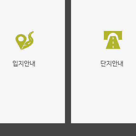
입지안내
단지안내
위치,입지,주변환경
단지설계,구성,평면설계